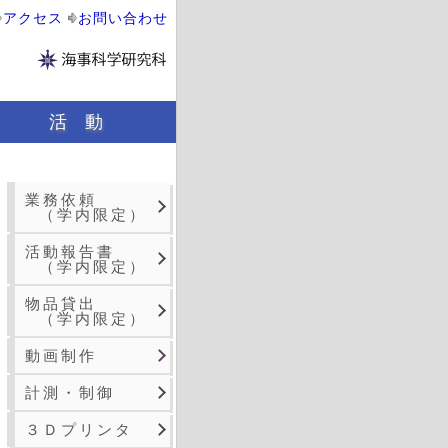
アクセス
お問い合わせ
活 動
活動報告書（学内限定）
技術情報（学内限定）
業務依頼
（学内限定）
活動報告書
（学内限定）
物品貸出
（学内限定）
動画制作
計測・制御
３Ｄプリンタ