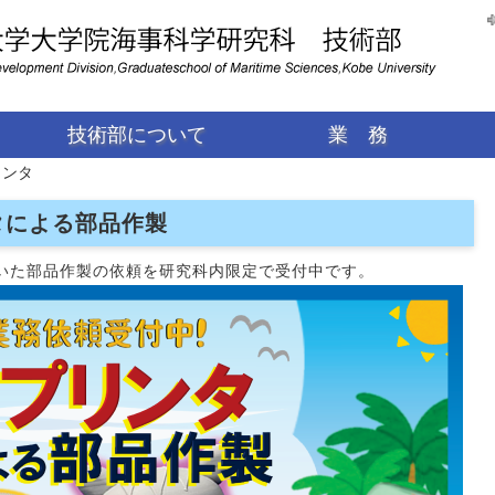
技術部について
業 務
リンタ
技術長挨拶
沿革
運営体制
組織図
アクセス
お問い合わせ
関係規定（学内限定）
令和8年度職員採用情報
業務紹介
業務依頼（学内限定）
物品貸出（学内限定）
動画制作
計測・制御
３Ｄプリンタ
タによる部品作製
いた部品作製の依頼を研究科内限定で受付中です。